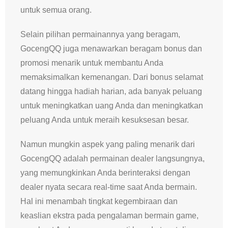
untuk semua orang.
Selain pilihan permainannya yang beragam,
GocengQQ juga menawarkan beragam bonus dan
promosi menarik untuk membantu Anda
memaksimalkan kemenangan. Dari bonus selamat
datang hingga hadiah harian, ada banyak peluang
untuk meningkatkan uang Anda dan meningkatkan
peluang Anda untuk meraih kesuksesan besar.
Namun mungkin aspek yang paling menarik dari
GocengQQ adalah permainan dealer langsungnya,
yang memungkinkan Anda berinteraksi dengan
dealer nyata secara real-time saat Anda bermain.
Hal ini menambah tingkat kegembiraan dan
keaslian ekstra pada pengalaman bermain game,