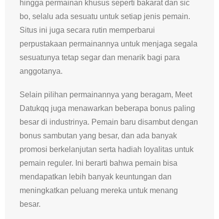
hingga permainan khusus seperti bakarat dan sic
bo, selalu ada sesuatu untuk setiap jenis pemain.
Situs ini juga secara rutin memperbarui
perpustakaan permainannya untuk menjaga segala
sesuatunya tetap segar dan menarik bagi para
anggotanya.
Selain pilihan permainannya yang beragam, Meet
Datukqq juga menawarkan beberapa bonus paling
besar di industrinya. Pemain baru disambut dengan
bonus sambutan yang besar, dan ada banyak
promosi berkelanjutan serta hadiah loyalitas untuk
pemain reguler. Ini berarti bahwa pemain bisa
mendapatkan lebih banyak keuntungan dan
meningkatkan peluang mereka untuk menang
besar.